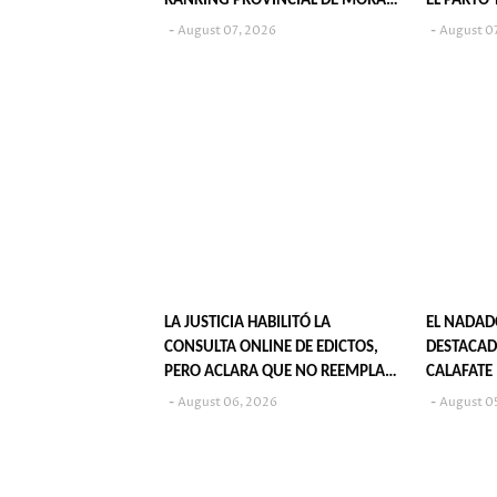
RANKING PROVINCIAL DE MORA
EL PARTO
JUVENIL?
August 07, 2026
August 0
LA JUSTICIA HABILITÓ LA
EL NADAD
CONSULTA ONLINE DE EDICTOS,
DESTACAD
PERO ACLARA QUE NO REEMPLAZA
CALAFATE
SU PUBLICACIÓN EN DIARIOS
August 06, 2026
August 0