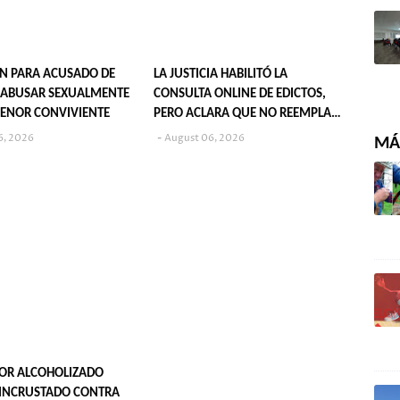
N PARA ACUSADO DE
LA JUSTICIA HABILITÓ LA
 ABUSAR SEXUALMENTE
CONSULTA ONLINE DE EDICTOS,
ENOR CONVIVIENTE
PERO ACLARA QUE NO REEMPLAZA
SU PUBLICACIÓN EN DIARIOS
6, 2026
August 06, 2026
MÁS
OR ALCOHOLIZADO
INCRUSTADO CONTRA