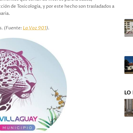
cción de Toxicología, y por este hecho son trasladados a
naria.
s.
(Fuente:
La Voz 901
).
LO 