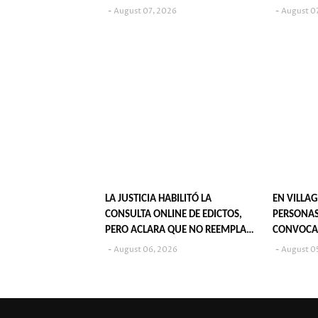
JUVENIL?
August 07, 2026
August 0
LA JUSTICIA HABILITÓ LA
EN VILLAG
CONSULTA ONLINE DE EDICTOS,
PERSONAS
PERO ACLARA QUE NO REEMPLAZA
CONVOCA
SU PUBLICACIÓN EN DIARIOS
POPULARE
August 06, 2026
August 0