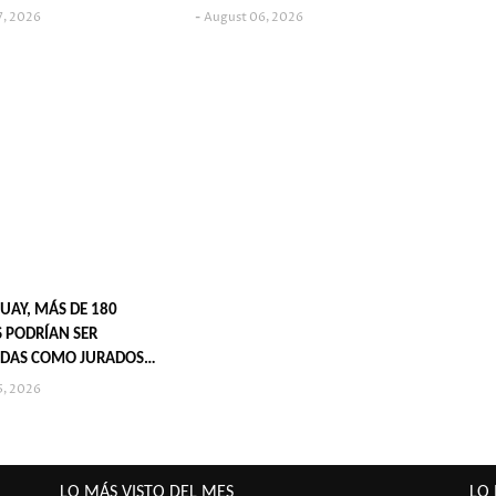
7, 2026
August 06, 2026
UAY, MÁS DE 180
 PODRÍAN SER
DAS COMO JURADOS
S EN 2027
5, 2026
LO MÁS VISTO DEL MES
LO 