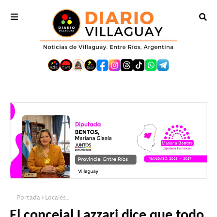
Portada
Locales_
El concejal Lazzari dice que todo