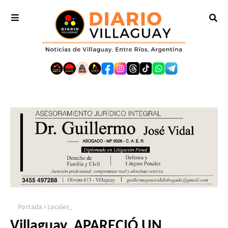
Portada
Locales_
Villaguay. APARECIÓ UN