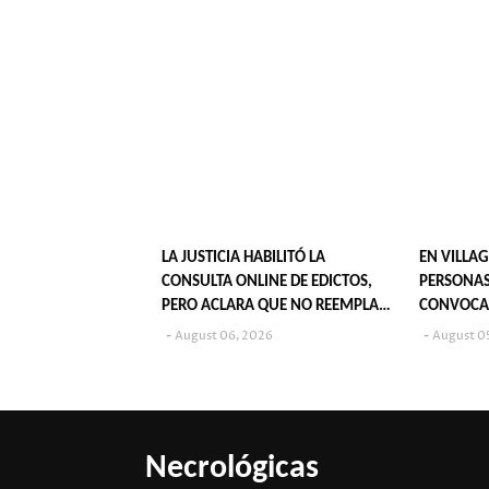
LA JUSTICIA HABILITÓ LA
EN VILLAG
CONSULTA ONLINE DE EDICTOS,
PERSONAS
PERO ACLARA QUE NO REEMPLAZA
CONVOCA
SU PUBLICACIÓN EN DIARIOS
POPULARE
August 06, 2026
August 0
Necrológicas