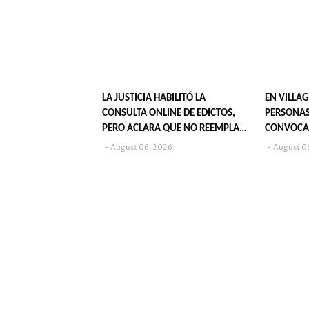
LA JUSTICIA HABILITÓ LA
EN VILLAG
CONSULTA ONLINE DE EDICTOS,
PERSONAS
PERO ACLARA QUE NO REEMPLAZA
CONVOCA
SU PUBLICACIÓN EN DIARIOS
POPULARE
August 06, 2026
August 0