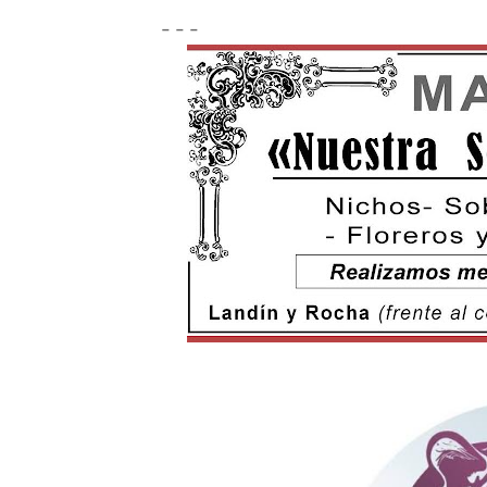
- - -