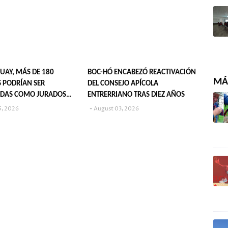
UAY, MÁS DE 180
BOC-HÓ ENCABEZÓ REACTIVACIÓN
MÁS
 PODRÍAN SER
DEL CONSEJO APÍCOLA
DAS COMO JURADOS
ENTRERRIANO TRAS DIEZ AÑOS
S EN 2027
5, 2026
August 03, 2026