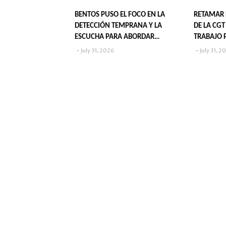
BENTOS PUSO EL FOCO EN LA
RETAMAR 
DETECCIÓN TEMPRANA Y LA
DE LA CG
ESCUCHA PARA ABORDAR
TRABAJO 
VIOLENCIA EN LA NIÑEZ
July 31, 2026
July 31, 2