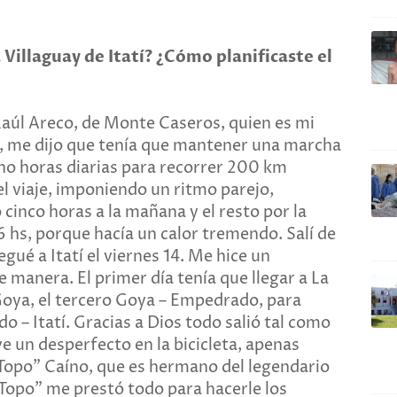
Villaguay de Itatí? ¿Cómo planificaste el
Raúl Areco, de Monte Caseros, quien es mi
, me dijo que tenía que mantener una marcha
ho horas diarias para recorrer 200 km
el viaje, imponiendo un ritmo parejo,
cinco horas a la mañana y el resto por la
6 hs, porque hacía un calor tremendo. Salí de
egué a Itatí el viernes 14. Me hice un
 manera. El primer día tenía que llegar a La
 Goya, el tercero Goya – Empedrado, para
o – Itatí. Gracias a Dios todo salió tal como
ve un desperfecto en la bicicleta, apenas
l “Topo” Caíno, que es hermano del legendario
 “Topo” me prestó todo para hacerle los