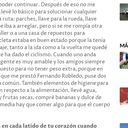
y poder continuar. Después de eso no me
levé lo básico para solucionar cualquier
ruta: parches, llave para la rueda, llave
e iba a arreglar, pero si se me rompía otra
aller o a una casa de repuestos para
icleta estaba en buen estado porque la tenía
MÁS
je, tanto a la ida como a la vuelta me quedé
me ha dado el ciclismo. Cuando uno anda
la gente es muy amable y los amigos siempre
puesto para no tener peso extra, porque en
jas que me prestó Fernando Robledo, puse dos
da común. También elementos de higiene para
respecto a la alimentación, llevé agua,
y frutas secas, compré bananas y dulce de
 media hay que comer algo para que el cuerpo
a en cada latido de tu corazón cuando