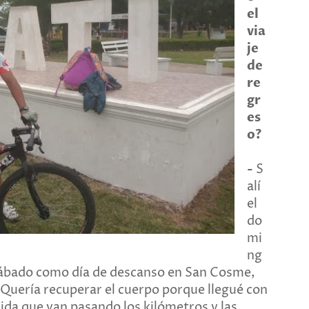
el
via
je
de
re
gr
es
o?
-
S
alí
el
do
mi
ng
sábado como día de descanso en San Cosme,
. Quería recuperar el cuerpo porque llegué con
ida que van pasando los kilómetros y las