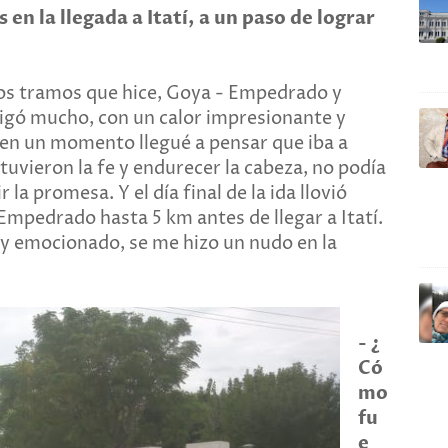
 en la llegada a Itatí, a un paso de lograr
 dos tramos que hice, Goya - Empedrado y
tigó mucho, con un calor impresionante y
 en un momento llegué a pensar que iba a
vieron la fe y endurecer la cabeza, no podía
la promesa. Y el día final de la ida llovió
 Empedrado hasta 5 km antes de llegar a Itatí.
uy emocionado, se me hizo un nudo en la
-
¿
Có
mo
fu
e