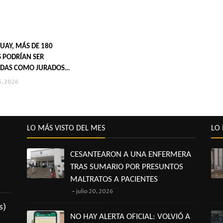
UAY, MÁS DE 180
 PODRÍAN SER
DAS COMO JURADOS
S EN 2027
5, 2026
LO MÁS VISTO DEL MES
LO 
CESANTEARON A UNA ENFERMERA
TRAS SUMARIO POR PRESUNTOS
MALTRATOS A PACIENTES
julio 20, 2026
s)
NO HAY ALERTA OFICIAL: VOLVIÓ A