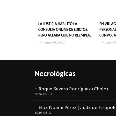
LA JUSTICIA HABILITÓ LA
EN VILLAG
CONSULTA ONLINE DE EDICTOS,
PERSONAS
PERO ACLARA QUE NO REEMPLAZA
CONVOCA
SU PUBLICACIÓN EN DIARIOS
POPULARE
August 06, 2026
August 0
Necrológicas
† Roque Severo Rodríguez (Cholo)
2026-08-03
† Elba Noemí Pérez (viuda de Tirópoli
2026-06-12