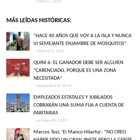
junio 22, 2026
MÁS LEÍDAS HISTÓRICAS:
"HACE 40 AÑOS QUE VOY A LA ISLA Y NUNCA
VI SEMEJANTE ENJAMBRE DE MOSQUITOS"
febrero 12, 2021
QUINI 6: EL GANADOR DEBE SER ALGUIEN
"CARENCIADO, PORQUE ES UNA ZONA
NECESITADA"
septiembre 14, 2020
EMPLEADOS ESTATALES Y JUBILADOS
COBRARÁN UNA SUMA FIJA A CUENTA DE
PARITARIAS
octubre 09, 2020
Marcos Tosi, 'El Manco Hilacha': “NO CREO
HABER SIDO UN GRAN JINETE PERO LA GENTE