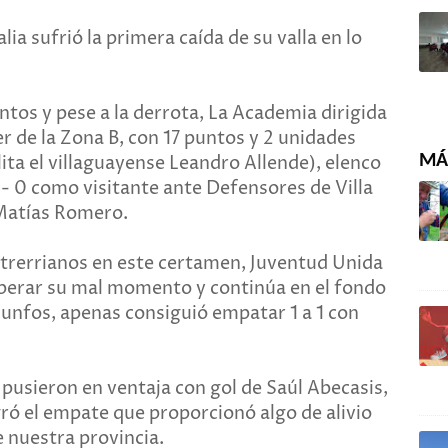
ia sufrió la primera caída de su valla en lo
untos y pese a la derrota, La Academia dirigida
 de la Zona B, con 17 puntos y 2 unidades
MÁS
ta el villaguayense Leandro Allende), elenco
1- 0 como visitante ante Defensores de Villa
 Matías Romero.
entrerrianos en este certamen, Juventud Unida
perar su mal momento y continúa en el fondo
riunfos, apenas consiguió empatar 1 a 1 con
 pusieron en ventaja con gol de Saúl Abecasis,
ró el empate que proporcionó algo de alivio
e nuestra provincia.