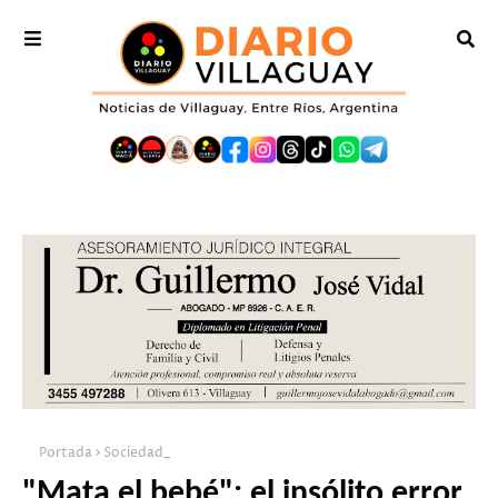
Portada
Sociedad_
"Mata el bebé": el insólito error