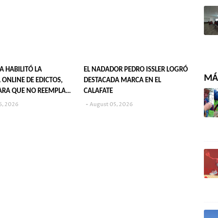
IA HABILITÓ LA
EL NADADOR PEDRO ISSLER LOGRÓ
MÁS
 ONLINE DE EDICTOS,
DESTACADA MARCA EN EL
ARA QUE NO REEMPLAZA
CALAFATE
CACIÓN EN DIARIOS
6, 2026
August 05, 2026