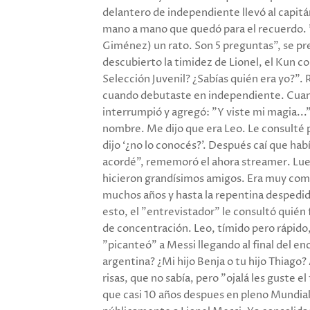
delantero de independiente llevó al capitá
mano a mano que quedó para el recuerdo. "
Giménez) un rato. Son 5 preguntas", se pres
descubierto la timidez de Lionel, el Kun
Selección Juvenil? ¿Sabías quién era yo?".
cuando debutaste en independiente. Cuando
interrumpió y agregó: "Y viste mi magia..
nombre. Me dijo que era Leo. Le consulté po
dijo ‘¿no lo conocés?’. Después caí que hab
acordé", rememoró el ahora streamer. Lue
hicieron grandísimos amigos. Era muy comú
muchos años y hasta la repentina despedi
esto, el "entrevistador" le consultó quién
de concentración. Leo, tímido pero rápido, 
"picanteó" a Messi llegando al final del en
argentina? ¿Mi hijo Benja o tu hijo Thiago?
risas, que no sabía, pero "ojalá les guste e
que casi 10 años despues en pleno Mundial