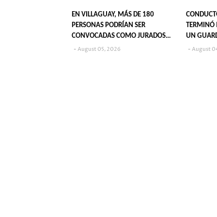
EN VILLAGUAY, MÁS DE 180
CONDUCT
PERSONAS PODRÍAN SER
TERMINÓ 
CONVOCADAS COMO JURADOS
UN GUAR
POPULARES EN 2027
August 05, 2026
August 0