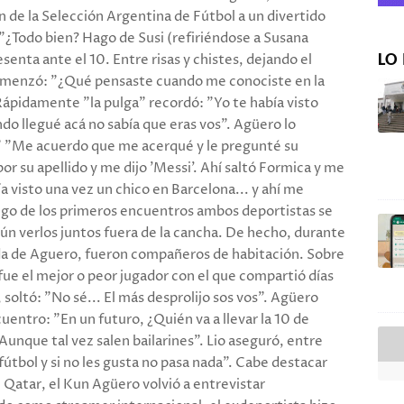
n de la Selección Argentina de Fútbol a un divertido
¿Todo bien? Hago de Susi (refiriéndose a Susana
enta ante el 10. Entre risas y chistes, dejando el
LO 
 comenzó: "¿Qué pensaste cuando me conociste en la
 Rápidamente "la pulga" recordó: "Yo te había visto
 llegué acá no sabía que eras vos". Agüero lo
." "Me acuerdo que me acerqué y le pregunté su
r su apellido y me dijo 'Messi'. Ahí saltó Formica y me
ía visto una vez un chico en Barcelona... y ahí me
go de los primeros encuentros ambos deportistas se
n verlos juntos fuera de la cancha. De hecho, durante
da de Aguero, fueron compañeros de habitación. Sobre
 fue el mejor o peor jugador con el que compartió días
soltó: "No sé... El más desprolijo sos vos". Agüero
cuentro: "En un futuro, ¿Quién va a llevar la 10 de
 Aunque tal vez salen bailarines". Lio aseguró, entre
l fútbol y si no les gusta no pasa nada". Cabe destacar
 Qatar, el Kun Agüero volvió a entrevistar