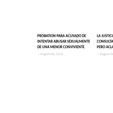
PROBATION PARA ACUSADO DE
LA JUSTIC
INTENTAR ABUSAR SEXUALMENTE
CONSULTA
DE UNA MENOR CONVIVIENTE
PERO ACL
SU PUBLI
August 06, 2026
August 0