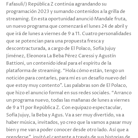
Fafasuli/) República Z continúa agrandando su
programación 2023 y sumando contenidos a la grilla de
streaming. En esta oportunidad anunció Mandale fruta,
un nuevo programa que comenzará el lunes 24 de abril y
que irá de lunes a viernes de 9 a 11. Cuatro personalidades
que se potencian para una propuesta fresca y
descontracturada, a cargo de El Polaco, Sofía Jujuy
Jiménez, Eleonora La Beba Pérez Caressi y Agustín
Battioni, un contenido ideal para el espíritu de la
plataforma de streaming. “Hola cómo están, tengo un
notición para contarles, para mí es un desafío nuevo del
que estoy muy contento”. Las palabras son de El Polaco,
que hizo el anuncio formal en sus redes sociales. “Arranco
un programa nuevo, todas las mañanas de lunes a viernes
de 9 a 11 por República Z. Con equipazo espectacular,
Sofía Jujuy, la Beba y Agus. Va a ser muy divertido, va a
haber música, invitados, yo creo que la vamos a pasar muy
bien y me van a poder conocer desde otro lado. Así que a
prenderse”, invitó el cantante a través de sus historias de