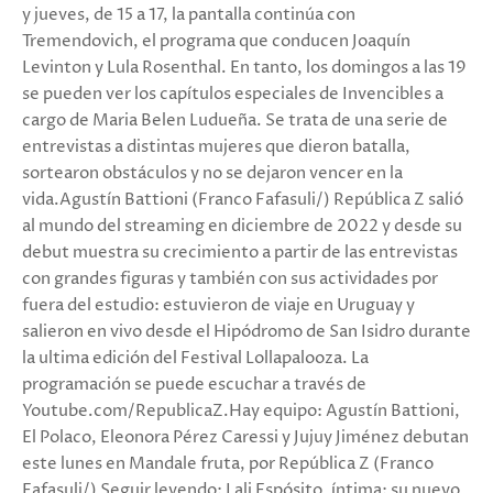
y jueves, de 15 a 17, la pantalla continúa con
Tremendovich, el programa que conducen Joaquín
Levinton y Lula Rosenthal. En tanto, los domingos a las 19
se pueden ver los capítulos especiales de Invencibles a
cargo de Maria Belen Ludueña. Se trata de una serie de
entrevistas a distintas mujeres que dieron batalla,
sortearon obstáculos y no se dejaron vencer en la
vida.Agustín Battioni (Franco Fafasuli/) República Z salió
al mundo del streaming en diciembre de 2022 y desde su
debut muestra su crecimiento a partir de las entrevistas
con grandes figuras y también con sus actividades por
fuera del estudio: estuvieron de viaje en Uruguay y
salieron en vivo desde el Hipódromo de San Isidro durante
la ultima edición del Festival Lollapalooza. La
programación se puede escuchar a través de
Youtube.com/RepublicaZ.Hay equipo: Agustín Battioni,
El Polaco, Eleonora Pérez Caressi y Jujuy Jiménez debutan
este lunes en Mandale fruta, por República Z (Franco
Fafasuli/) Seguir leyendo: Lali Espósito, íntima: su nuevo