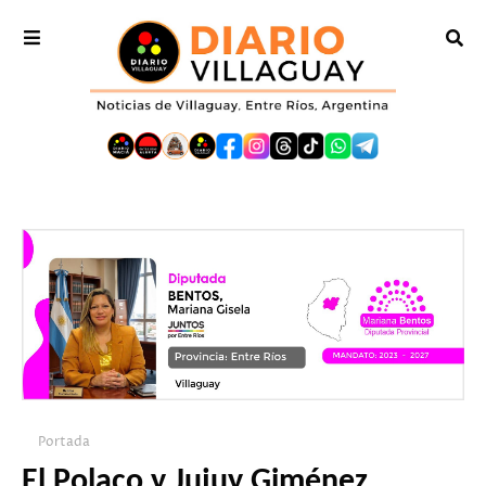
Portada
El Polaco y Jujuy Giménez