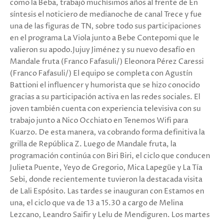
como la Beba, trabajó muchísimos años al frente de En
síntesis el noticiero de medianoche de canal Trece y fue
una de las figuras de TN, sobre todo sus participaciones
en el programa La Viola junto a Bebe Contepomi que le
valieron su apodo.Jujuy Jiménez y su nuevo desafío en
Mandale fruta (Franco Fafasuli/) Eleonora Pérez Caressi
(Franco Fafasuli/) El equipo se completa con Agustín
Battioni el influencer y humorista que se hizo conocido
gracias a su participación activa en las redes sociales. El
joven también cuenta con experiencia televisiva con su
trabajo junto a Nico Occhiato en Tenemos Wifi para
Kuarzo. De esta manera, va cobrando forma definitiva la
grilla de República Z. Luego de Mandale fruta, la
programación continúa con Biri Biri, el ciclo que conducen
Julieta Puente, Yeyo de Gregorio, Mica Lapegüe y La Tía
Sebi, donde recientemente tuvieron la destacada visita
de Lali Espósito. Las tardes se inauguran con Estamos en
una, el ciclo que va de 13 a 15.30 a cargo de Melina
Lezcano, Leandro Saifir y Lelu de Mendiguren. Los martes