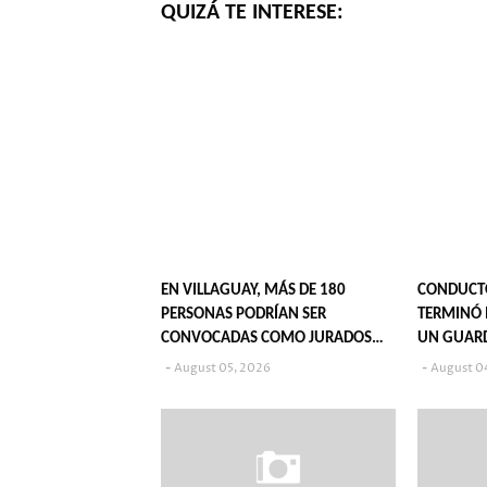
QUIZÁ TE INTERESE:
EN VILLAGUAY, MÁS DE 180
CONDUCT
PERSONAS PODRÍAN SER
TERMINÓ 
CONVOCADAS COMO JURADOS
UN GUAR
POPULARES EN 2027
August 05, 2026
August 0