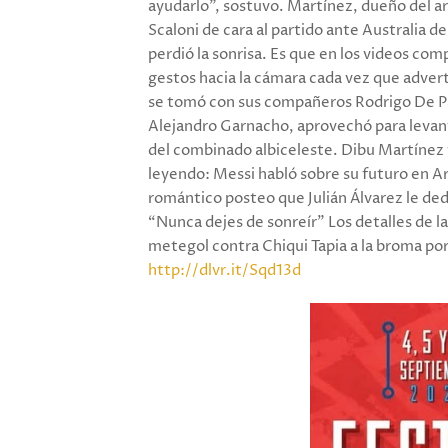
ayudarlo”, sostuvo. Martínez, dueño del ar
Scaloni de cara al partido ante Australia d
perdió la sonrisa. Es que en los videos com
gestos hacia la cámara cada vez que adver
se tomó con sus compañeros Rodrigo De P
Alejandro Garnacho, aprovechó para levanta
del combinado albiceleste. Dibu Martínez
leyendo: Messi habló sobre su futuro en A
romántico posteo que Julián Álvarez le ded
“Nunca dejes de sonreír” Los detalles de la 
metegol contra Chiqui Tapia a la broma por 
http://dlvr.it/Sqd13d