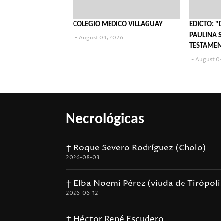
COLEGIO MEDICO VILLAGUAY
EDICTO: "
PAULINA S
August 04, 2026
TESTAME
August 0
Necrológicas
† Roque Severo Rodríguez (Cholo)
2026-08-03
† Elba Noemí Pérez (viuda de Tirópoli
2026-06-12
† Héctor René Escudero