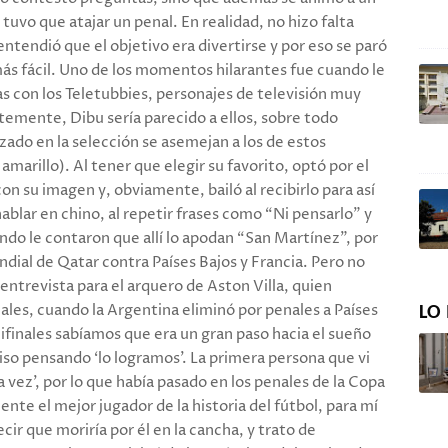
e tuvo que atajar un penal. En realidad, no hizo falta
ntendió que el objetivo era divertirse y por eso se paró
más fácil. Uno de los momentos hilarantes fue cuando le
 con los Teletubbies, personajes de televisión muy
emente, Dibu sería parecido a ellos, sobre todo
izado en la selección se asemejan a los de estos
amarillo). Al tener que elegir su favorito, optó por el
on su imagen y, obviamente, bailó al recibirlo para así
ablar en chino, al repetir frases como “Ni pensarlo” y
uando le contaron que allí lo apodan “San Martínez”, por
ndial de Qatar contra Países Bajos y Francia. Pero no
ntrevista para el arquero de Aston Villa, quien
inales, cuando la Argentina eliminó por penales a Países
LO 
inales sabíamos que era un gran paso hacia el sueño
so pensando ‘lo logramos’. La primera persona que vi
a vez’, por lo que había pasado en los penales de la Copa
te el mejor jugador de la historia del fútbol, para mí
ir que moriría por él en la cancha, y trato de