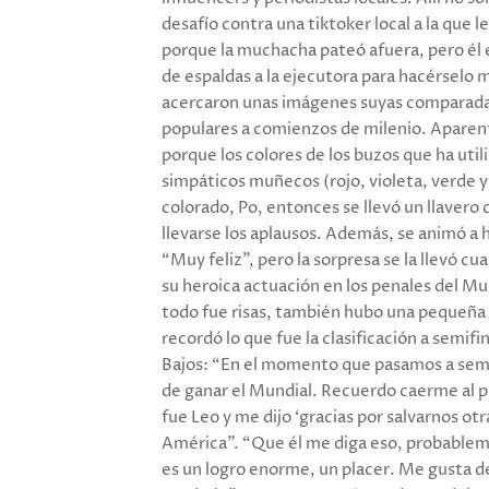
desafío contra una tiktoker local a la que l
porque la muchacha pateó afuera, pero él e
de espaldas a la ejecutora para hacérselo 
acercaron unas imágenes suyas comparadas
populares a comienzos de milenio. Aparent
porque los colores de los buzos que ha util
simpáticos muñecos (rojo, violeta, verde y 
colorado, Po, entonces se llevó un llavero c
llevarse los aplausos. Además, se animó a h
“Muy feliz”, pero la sorpresa se la llevó c
su heroica actuación en los penales del Mu
todo fue risas, también hubo una pequeña e
recordó lo que fue la clasificación a semif
Bajos: “En el momento que pasamos a semif
de ganar el Mundial. Recuerdo caerme al pi
fue Leo y me dijo ‘gracias por salvarnos otr
América”. “Que él me diga eso, probablemen
es un logro enorme, un placer. Me gusta dec