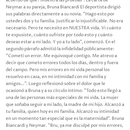
acuerdo de qué? Muestra las pruebas". La carta de
Neymar a su pareja, Bruna Biancardi El deportista dirigió
sus palabras directamente a su novia. "Hago esto por
ustedes dos y tu familia. Justificar lo injustificable. No era
necesario. Pero te necesito en NUESTRA vida. Vi cuánto
te expusiste, cuánto sufriste por todo esto y cuánto
deseas estar a mi lado. Y yo a tu lado", comenzó. En el
segundo párrafo admitió la infidelidad públicamente:
"Cometí un error. Me equivoqué contigo. Me atrevo a
decir que cometo errores todos los días, dentro y fuera
del campo. Pero mis errores en mi vida personal los
resuelvo en casa, en mi intimidad con mi familia y
amigos…". Luego reflexionó sobre el dolor que le
ocasionó a Bruna y a su círculo íntimo: "Todo esto llegó a
una de las personas más especiales de mi vida. La mujer
que soñaba seguir a mi lado, la madre de mi hijo. Alcanzó a
tu familia, quien hoy es mi familia. Alcanzó su intimidad
en un momento tan especial que es la maternidad". Bruna
Biancardi y Neymar. "Bru, ya me disculpé por mis errores,