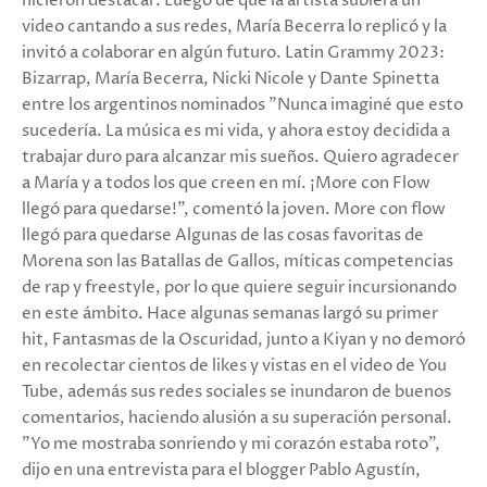
hicieron destacar. Luego de que la artista subiera un
video cantando a sus redes, María Becerra lo replicó y la
invitó a colaborar en algún futuro. Latin Grammy 2023:
Bizarrap, María Becerra, Nicki Nicole y Dante Spinetta
entre los argentinos nominados "Nunca imaginé que esto
sucedería. La música es mi vida, y ahora estoy decidida a
trabajar duro para alcanzar mis sueños. Quiero agradecer
a María y a todos los que creen en mí. ¡More con Flow
llegó para quedarse!", comentó la joven. More con flow
llegó para quedarse Algunas de las cosas favoritas de
Morena son las Batallas de Gallos, míticas competencias
de rap y freestyle, por lo que quiere seguir incursionando
en este ámbito. Hace algunas semanas largó su primer
hit, Fantasmas de la Oscuridad, junto a Kiyan y no demoró
en recolectar cientos de likes y vistas en el video de You
Tube, además sus redes sociales se inundaron de buenos
comentarios, haciendo alusión a su superación personal.
"Yo me mostraba sonriendo y mi corazón estaba roto",
dijo en una entrevista para el blogger Pablo Agustín,