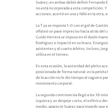
Suárez; en ambas debió definir Fernando E
no está incorporada a esta competición. Y 
acciones: acertó en una y falló en la otra, 
La T ya se imponía 1-0 con el gol de Gast
olfateó un pase impreciso hacia atrás del c
Guido Herrera se impuso en el duelo mano 
Rodríguez e impactó en su brazo. Enseguida
asistentes y al cuarto árbitro. Incluso, Jo
utiliza en el torneo.
En esta ocasión, la autoridad del pleito a
posicionada de forma natural: es la pelota 
de la acción no le dio tiempo al zaguero pa
movimiento corporal.
La segunda controversia llegó a los 38 min
izquiera y un despeje corto, el esférico de
medio, apareció Suárez para impedir que el