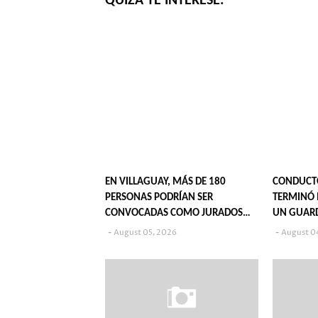
QUIZÁ TE INTERESE:
EN VILLAGUAY, MÁS DE 180
CONDUCT
PERSONAS PODRÍAN SER
TERMINÓ 
CONVOCADAS COMO JURADOS
UN GUAR
POPULARES EN 2027
August 05, 2026
August 0