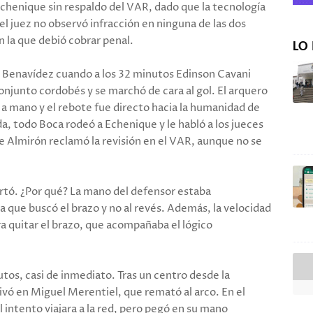
chenique sin respaldo del VAR, dado que la tecnología
el juez no observó infracción en ninguna de las dos
en la que debió cobrar penal.
LO 
ón Benavídez cuando a los 32 minutos Edinson Cavani
onjunto cordobés y se marchó de cara al gol. El arquero
a mano y el rebote fue directo hacia la humanidad de
, todo Boca rodeó a Echenique y le habló a los jueces
rge Almirón reclamó la revisión en el VAR, aunque no se
certó. ¿Por qué? La mano del defensor estaba
la que buscó el brazo y no al revés. Además, la velocidad
ra quitar el brazo, que acompañaba el lógico
utos, casi de inmediato. Tras un centro desde la
rivó en Miguel Merentiel, que remató al arco. En el
 intento viajara a la red, pero pegó en su mano