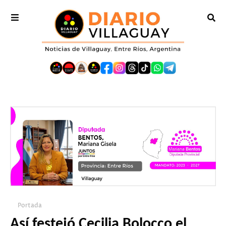
Portada
Así festejó Cecilia Bolocco el