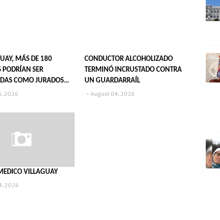
UAY, MÁS DE 180
CONDUCTOR ALCOHOLIZADO
 PODRÍAN SER
TERMINÓ INCRUSTADO CONTRA
DAS COMO JURADOS
UN GUARDARRAÍL
S EN 2027
5, 2026
August 04, 2026
MEDICO VILLAGUAY
4, 2026