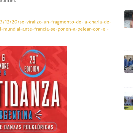
Montiel.
/12/20/se-viralizo-un-fragmento-de-la-charla-de-
el-mundial-ante-francia-se-ponen-a-pelear-con-el-