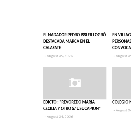
EL NADADOR PEDRO ISSLER LOGRÓ
EN VILLAG
DESTACADA MARCA EN EL
PERSONAS
CALAFATE
CONVOCA
POPULARE
August 05, 2026
August 0
EDICTO : "REVOREDO MARIA
COLEGIO 
CECILIA Y OTRO S/ USUCAPION"
August 0
August 04, 2026