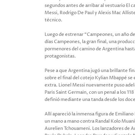
segundos antes de arribar al vestuario El c
Messi, Rodrigo De Paul y Alexis Mac Allis
técnico.
Luego de estrenar “Campeones, un año des
días Campeones, la gran final, una producc
pormenores del camino de Argentina hasta 
protagonistas.
Pese a que Argentina jugó una brillante fi
sobre el final del cotejo Kylian Mbappé se 
extra. Lionel Messi nuevamente puso adelan
Paris Saint Germain, con un penal a los 118
definió mediante una tanda desde los doce
Allí apareció la inmensa figura de Emilian
un mano a mano contra Randal Kolo Muani),
Aurelien Tchouameni. Los lanzadores de Arg