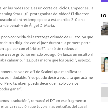
l en las redes sociales un corte del ciclo Campeones, la
reaming Star+. ¿El protagonista del video? El director
LO 
fuscado al entretiempo pese a estar arriba 2-0 en el
i -de penal- y de Ángel Di María.
poco conocida del estratega oriundo de Pujato, ya que
r de sus dirigidos con el juez durante la primera parte
 a pelear con el árbitro?”, lanzó sin rodeos el
e a este grito, su enfado prosiguió y lanzó un insulto al
caba calmarlo. “¡La puta madre que los parió!”, esbozó.
poner una voz en off de Scaloni que manifiesta:
so es indudable. Y yo puedo decir a voz alta que acá me
o. Pero también puedo decir que hablo con los
poder ganar”.
camos la solución”, remarcó el DT en ese fragmento
a efusiva reacción que tuvo en las entrañas del Lusail