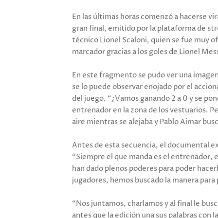
En las últimas horas comenzó a hacerse vira
gran final, emitido por la plataforma de st
técnico Lionel Scaloni, quien se fue muy o
marcador gracias a los goles de Lionel Mess
En este fragmento se pudo ver una imagen 
se lo puede observar enojado por el acciona
del juego. “¿Vamos ganando 2 a 0 y se ponen
entrenador en la zona de los vestuarios. Pes
aire mientras se alejaba y Pablo Aimar bus
Antes de esta secuencia, el documental ex
“Siempre el que manda es el entrenador, e
han dado plenos poderes para poder hacerl
jugadores, hemos buscado la manera para 
“Nos juntamos, charlamos y al final le bus
antes que la edición una sus palabras con l