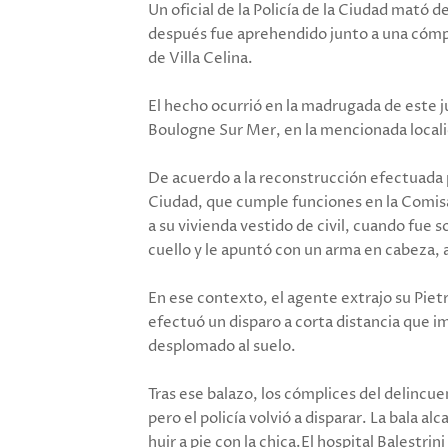
Un oficial de la Policía de la Ciudad mató d
después fue aprehendido junto a una cómpli
de Villa Celina.
El hecho ocurrió en la madrugada de este j
Boulogne Sur Mer, en la mencionada locali
De acuerdo a la reconstrucción efectuada por
Ciudad, que cumple funciones en la Comisa
a su vivienda vestido de civil, cuando fue 
cuello y le apuntó con un arma en cabeza, 
En ese contexto, el agente extrajo su Piet
efectuó un disparo a corta distancia que 
desplomado al suelo.
Tras ese balazo, los cómplices del delincu
pero el policía volvió a disparar. La bala a
huir a pie con la chica.El hospital Balestri