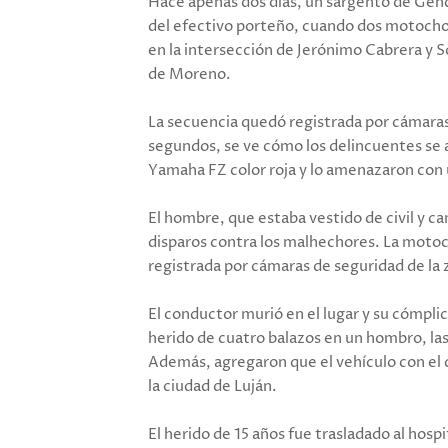
Hace apenas dos días, un sargento de Gend
del efectivo porteño, cuando dos motochor
en la intersección de Jerónimo Cabrera y S
de Moreno.
La secuencia quedó registrada por cámaras 
segundos, se ve cómo los delincuentes se 
Yamaha FZ color roja y lo amenazaron con u
El hombre, que estaba vestido de civil y ca
disparos contra los malhechores. La motocic
registrada por cámaras de seguridad de la
El conductor murió en el lugar y su cómpli
herido de cuatro balazos en un hombro, las
Además, agregaron que el vehículo con el q
la ciudad de Luján.
El herido de 15 años fue trasladado al hos