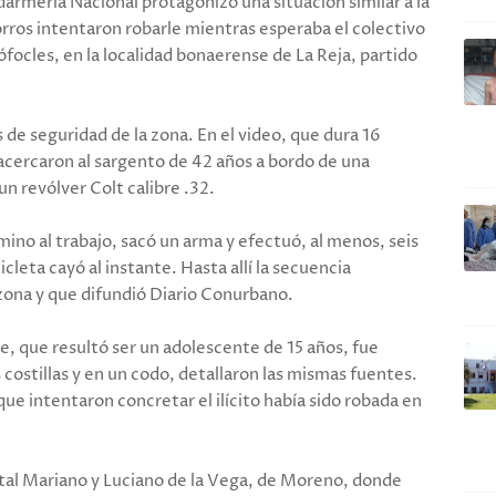
armería Nacional protagonizó una situación similar a la
ros intentaron robarle mientras esperaba el colectivo
ófocles, en la localidad bonaerense de La Reja, partido
de seguridad de la zona. En el video, que dura 16
acercaron al sargento de 42 años a bordo de una
n revólver Colt calibre .32.
mino al trabajo, sacó un arma y efectuó, al menos, seis
leta cayó al instante. Hasta allí la secuencia
 zona y que difundió Diario Conurbano.
ce, que resultó ser un adolescente de 15 años, fue
 costillas y en un codo, detallaron las mismas fuentes.
ue intentaron concretar el ilícito había sido robada en
pital Mariano y Luciano de la Vega, de Moreno, donde