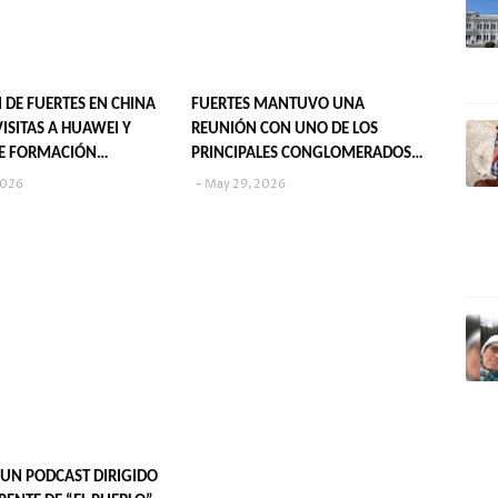
 DE FUERTES EN CHINA
FUERTES MANTUVO UNA
ISITAS A HUAWEI Y
REUNIÓN CON UNO DE LOS
E FORMACIÓN
PRINCIPALES CONGLOMERADOS
AL
ESTATALES DE CHINA
2026
May 29, 2026
: UN PODCAST DIRIGIDO