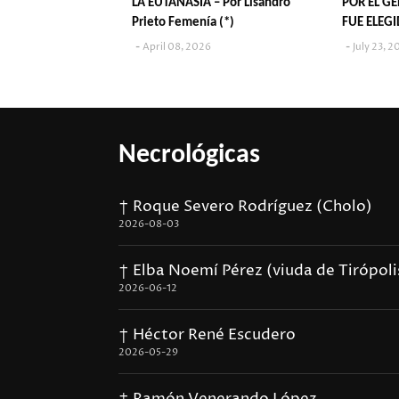
LA EUTANASIA – Por Lisandro
POR EL GE
Prieto Femenía (*)
FUE ELEG
DEL MUN
April 08, 2026
July 23, 2
Necrológicas
† Roque Severo Rodríguez (Cholo)
2026-08-03
† Elba Noemí Pérez (viuda de Tirópoli
2026-06-12
† Héctor René Escudero
2026-05-29