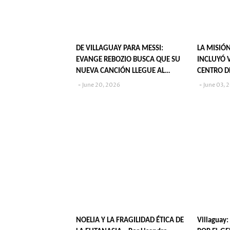
DE VILLAGUAY PARA MESSI:
LA MISIÓN
EVANGE REBOZIO BUSCA QUE SU
INCLUYÓ V
NUEVA CANCIÓN LLEGUE AL
CENTRO D
CAPITÁN ARGENTINO
INDUSTRI
June 20, 2026
June 03, 
NOELIA Y LA FRAGILIDAD ÉTICA DE
Villaguay