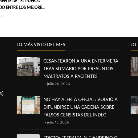
RENTE DE “EL PUEBLO”
IDO ENTRE LOS MEJORES
DO
025
LO MÁS VISTO DEL MES
LO 
CESANTEARON A UNA ENFERMERA
TRAS SUMARIO POR PRESUNTOS
MALTRATOS A PACIENTES
julio 20, 2026
s)
NO HAY ALERTA OFICIAL: VOLVIÓ A
DIFUNDIRSE UNA CADENA SOBRE
FALSOS CENSISTAS DEL INDEC
julio 18, 2026