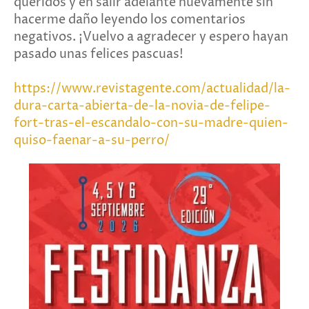
queridos y en salir adelante nuevamente sin
hacerme daño leyendo los comentarios
negativos. ¡Vuelvo a agradecer y espero hayan
pasado unas felices pascuas!
https://www.revistagente.com/actualidad/la-
dura-carta-abierta-de-la-novia-de-felipe-
fort-tras-el-escandalo-con-su-madre-quien-
quiso-faenar-a-su-perro/