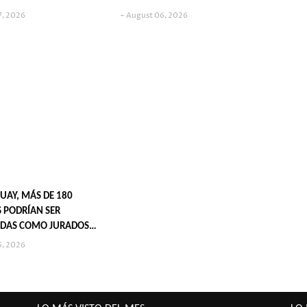
7, 2026
August 06, 2026
UAY, MÁS DE 180
 PODRÍAN SER
DAS COMO JURADOS
S EN 2027
5, 2026