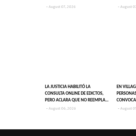
JUVENIL?
August 07, 2026
August 0
LA JUSTICIA HABILITÓ LA
EN VILLAG
CONSULTA ONLINE DE EDICTOS,
PERSONAS
PERO ACLARA QUE NO REEMPLAZA
CONVOCA
SU PUBLICACIÓN EN DIARIOS
POPULARE
August 06, 2026
August 0