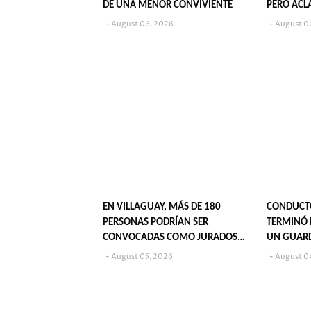
DE UNA MENOR CONVIVIENTE
PERO ACL
SU PUBLI
August 06, 2026
August 0
EN VILLAGUAY, MÁS DE 180
CONDUCT
PERSONAS PODRÍAN SER
TERMINÓ 
CONVOCADAS COMO JURADOS
UN GUAR
POPULARES EN 2027
August 05, 2026
August 0