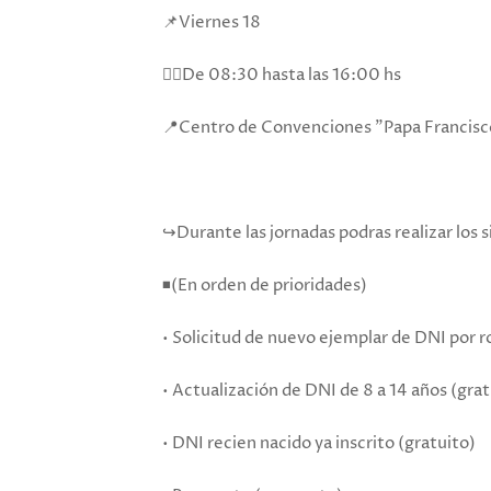
📌Viernes 18
👉🏻De 08:30 hasta las 16:00 hs
📍Centro de Convenciones "Papa Francisco
↪️Durante las jornadas podras realizar los 
◾(En orden de prioridades)
• Solicitud de nuevo ejemplar de DNI por r
• Actualización de DNI de 8 a 14 años (grat
• DNI recien nacido ya inscrito (gratuito)