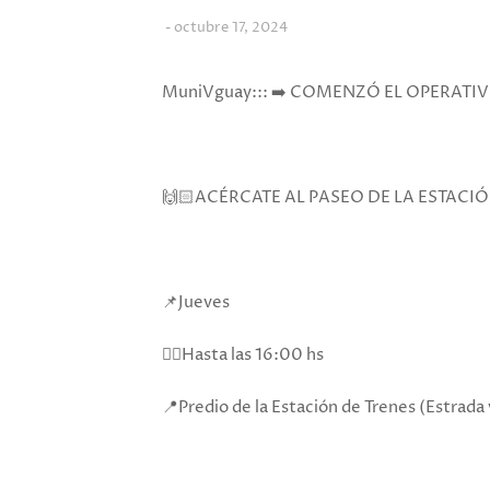
octubre 17, 2024
MuniVguay::: ➡️ COMENZÓ EL OPERATIV
🙌🏻ACÉRCATE AL PASEO DE LA ESTACIÓ
📌Jueves
👉🏻Hasta las 16:00 hs
📍Predio de la Estación de Trenes (Estrada y