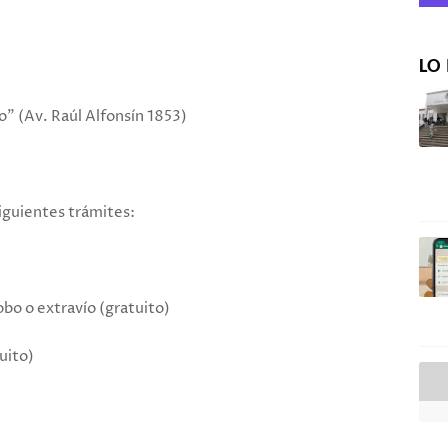
LO 
" (Av. Raúl Alfonsín 1853)
siguientes trámites:
obo o extravío (gratuito)
uito)