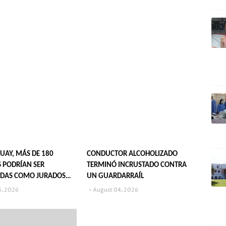
UAY, MÁS DE 180
CONDUCTOR ALCOHOLIZADO
 PODRÍAN SER
TERMINÓ INCRUSTADO CONTRA
DAS COMO JURADOS
UN GUARDARRAÍL
S EN 2027
5, 2026
August 04, 2026