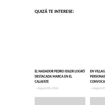
QUIZÁ TE INTERESE:
EL NADADOR PEDRO ISSLER LOGRÓ
EN VILLAG
DESTACADA MARCA EN EL
PERSONAS
CALAFATE
CONVOCA
POPULARE
August 05, 2026
August 0