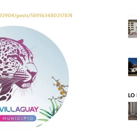
092904/posts/589563480257874
LO 