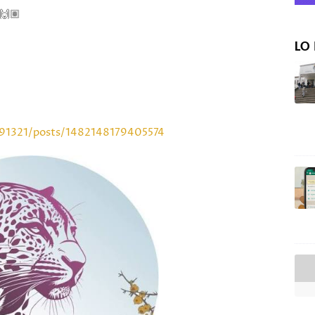
🙌🏽
LO 
91321/posts/1482148179405574