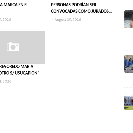
A MARCA EN EL
PERSONAS PODRÍAN SER
CONVOCADAS COMO JURADOS
POPULARES EN 2027
5, 2026
August 05, 2026
 "REVOREDO MARIA
 OTRO S/ USUCAPION"
4, 2026