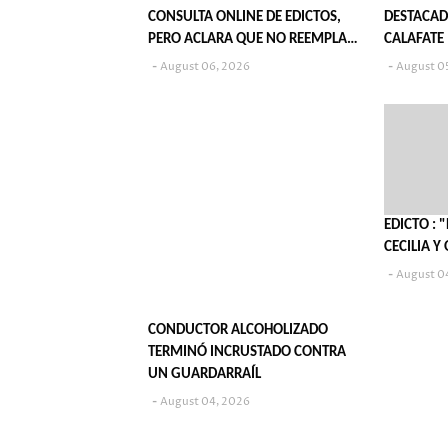
CONSULTA ONLINE DE EDICTOS,
DESTACAD
PERO ACLARA QUE NO REEMPLAZA
CALAFATE
SU PUBLICACIÓN EN DIARIOS
August 06, 2026
August 0
EDICTO :
CECILIA Y
August 0
CONDUCTOR ALCOHOLIZADO
TERMINÓ INCRUSTADO CONTRA
UN GUARDARRAÍL
August 04, 2026