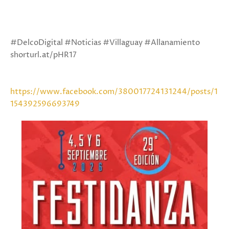
#DelcoDigital #Noticias #Villaguay #Allanamiento
shorturl.at/pHR17
https://www.facebook.com/380017724131244/posts/1
154392596693749