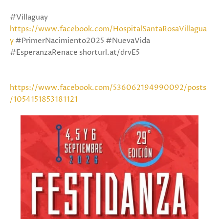
#Villaguay
https://www.facebook.com/HospitalSantaRosaVillagua
y
#PrimerNacimiento2025 #NuevaVida
#EsperanzaRenace shorturl.at/drvE5
https://www.facebook.com/536062194990092/posts
/1054151853181121