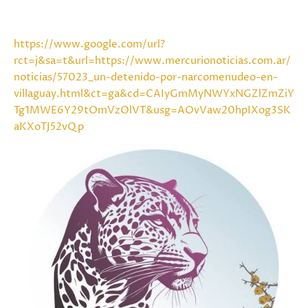
https://www.google.com/url?
rct=j&sa=t&url=https://www.mercurionoticias.com.ar/
noticias/57023_un-detenido-por-narcomenudeo-en-
villaguay.html&ct=ga&cd=CAIyGmMyNWYxNGZlZmZiY
Tg1MWE6Y29tOmVzOlVT&usg=AOvVaw20hpIXog3SK
aKXoTJ52vQp