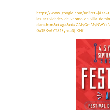
https://www.google.com/url?rct=j&sa=t
las-actividades-de-verano-en-villa-domin
clara.htm&ct=ga&cd=CAIyGmMyNWY
0x3EXv6YT81SyhsuRJiXHf