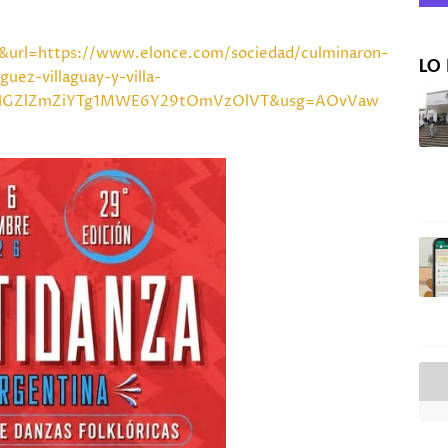
&url=https://www.elonce.com/sociedad/culminaron-
LO 
guez-villaguay-y-villa-
xNGZlZmZiYTg1MWE6Y29tOmVzOlVT&usg=AOvVaw