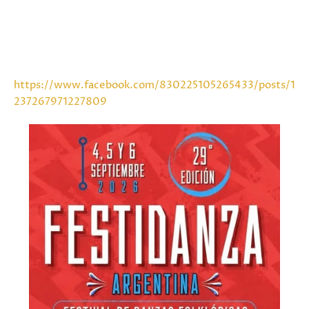
https://www.facebook.com/830225105265433/posts/1
237267971227809