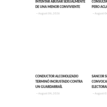
INTENTAR ABUSAR SEXUALMENTE
CONSULTA
DE UNA MENOR CONVIVIENTE
PERO ACL
SU PUBLI
August 06, 2026
August 0
CONDUCTOR ALCOHOLIZADO
SANCOR S
TERMINÓ INCRUSTADO CONTRA
CONVOCAT
UN GUARDARRAÍL
ELECTORA
August 04, 2026
August 0