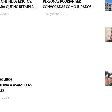
 ONLINE DE EDICTOS,
PERSONAS PODRÍAN SER
ARA QUE NO REEMPLAZA
CONVOCADAS COMO JURADOS
CACIÓN EN DIARIOS
POPULARES EN 2027
6, 2026
August 05, 2026
EGUROS:
ORIA A ASAMBLEAS
LES
3, 2026