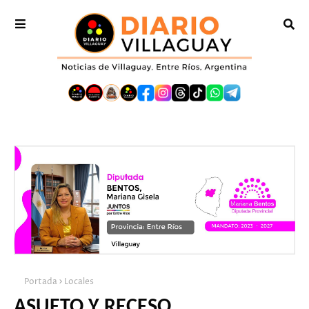
Portada
Locales
ASUETO Y RECESO