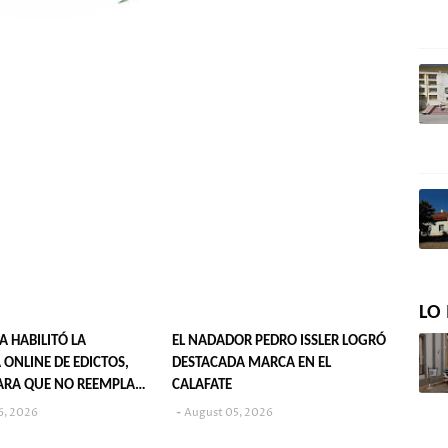
LO 
IA HABILITÓ LA
EL NADADOR PEDRO ISSLER LOGRÓ
 ONLINE DE EDICTOS,
DESTACADA MARCA EN EL
ARA QUE NO REEMPLAZA
CALAFATE
CACIÓN EN DIARIOS
6, 2026
August 05, 2026