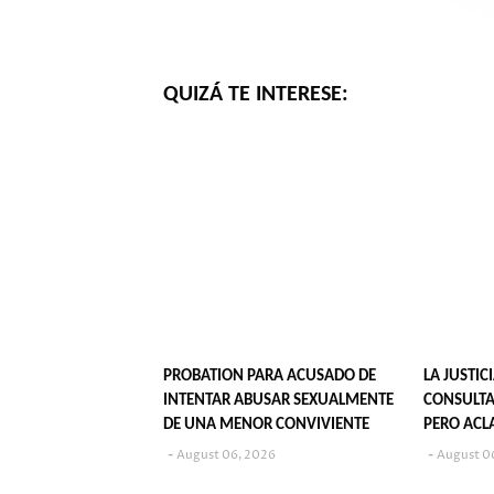
QUIZÁ TE INTERESE:
PROBATION PARA ACUSADO DE
LA JUSTIC
INTENTAR ABUSAR SEXUALMENTE
CONSULTA
DE UNA MENOR CONVIVIENTE
PERO ACL
SU PUBLI
August 06, 2026
August 0