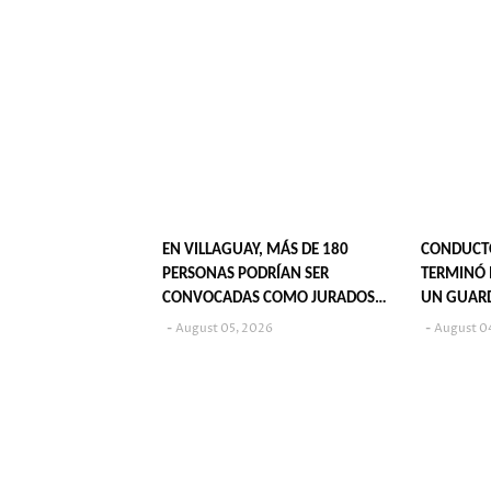
EN VILLAGUAY, MÁS DE 180
CONDUCT
PERSONAS PODRÍAN SER
TERMINÓ 
CONVOCADAS COMO JURADOS
UN GUAR
POPULARES EN 2027
August 05, 2026
August 0