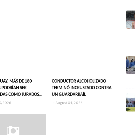
UAY, MÁS DE 180
CONDUCTOR ALCOHOLIZADO
 PODRÍAN SER
TERMINÓ INCRUSTADO CONTRA
DAS COMO JURADOS
UN GUARDARRAÍL
S EN 2027
5, 2026
August 04, 2026