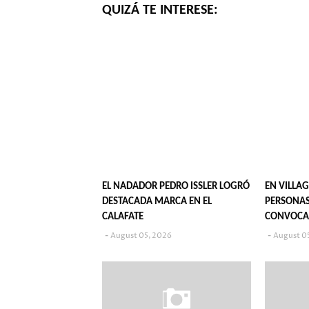
QUIZÁ TE INTERESE:
EL NADADOR PEDRO ISSLER LOGRÓ
EN VILLAG
DESTACADA MARCA EN EL
PERSONAS
CALAFATE
CONVOCA
POPULARE
August 05, 2026
August 0