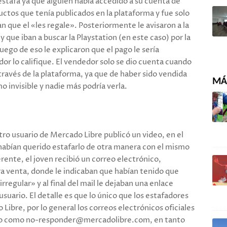
 estafa ya que alguien había accedido a su cuenta de
ductos que tenía publicados en la plataforma y fue solo
n que el «les regale». Posteriormente le avisaron a la
y que iban a buscar la Playstation (en este caso) por la
uego de eso le explicaron que el pago le sería
r lo califique. El vendedor solo se dio cuenta cuando
través de la plataforma, ya que de haber sido vendida
MÁS
invisible y nadie más podría verla.
tro usuario de Mercado Libre publicó un video, en el
bían querido estafarlo de otra manera con el mismo
rente, el joven recibió un correo electrónico,
 venta, donde le indicaban que habían tenido que
regular» y al final del mail le dejaban una enlace
suario. El detalle es que lo único que los estafadores
Libre, por lo general los correos electrónicos oficiales
ato como no-responder@mercadolibre.com, en tanto