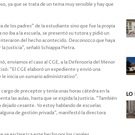
oso, ya que se trata de un tema muy sensible y hay que
 de los padres" de la estudiante sino que fue la propia
a no iba a la escuela, se presentó su tutora y pidió un
e enteraron del hecho acontecido. Desconozco que haya
a Justicia", señaló Schiappa Pietra.
mó, enviamos el caso al CGE, a la Defensoría del Menor
cisó: "El CGE elaboró un expediente y envió una
 le inicia un sumario administrativo".
 cargo de preceptor y tenía unas horas cátedra en la
LO 
cuenta las aulas, hasta que se expida la Justicia. "También
n dejado cesante. Yo estoy hablando de escuelas
 alguna de gestión privada", manifestó la directora
e se esclarezca este hecho por los canales