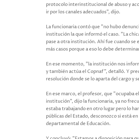
protocolo interinstitucional de abuso y ac
ir por los canales adecuados", dijo.
La funcionaria contó que "no hubo denuncia
institución la que informó el caso. "La chic
pase a otra institución. Ahí fue cuando s
más casos porque a eso lo debe determinar l
En ese momento, "la institución nos infor
y también actúa el Copnaf", detalló. Y pre
resolución donde se lo aparta del cargo y se
En ese marco, el profesor, que "ocupaba el
institución", dijo la funcionaria, ya no fre
estaba trabajando en otro lugar pero lo ha
públicas del Estado, desconozco si está en
departamental de Educación.
Y concluyó: "Estamos a disposición para qu