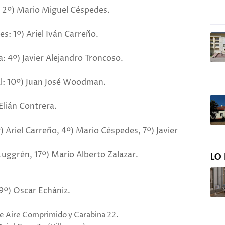
: 2º) Mario Miguel Céspedes.
s: 1º) Ariel Iván Carreño.
: 4º) Javier Alejandro Troncoso.
l: 10º) Juan José Woodman.
Elián Contrera.
 Ariel Carreño, 4º) Mario Céspedes, 7º) Javier
Luggrén, 17º) Mario Alberto Zalazar.
LO 
9º) Oscar Echániz.
 de Aire Comprimido y Carabina 22.