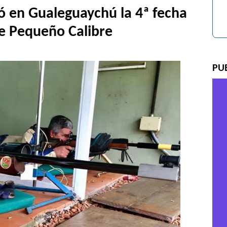
zó en Gualeguaychú la 4ª fecha
de Pequeño Calibre
PU