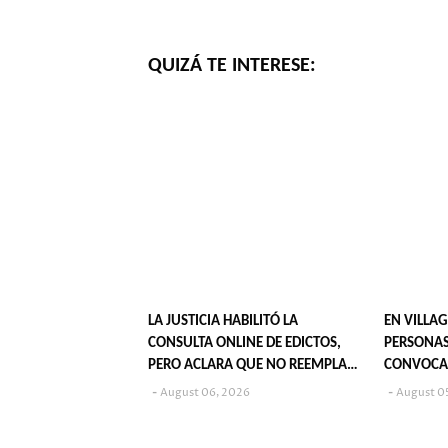
QUIZÁ TE INTERESE:
LA JUSTICIA HABILITÓ LA
EN VILLAG
CONSULTA ONLINE DE EDICTOS,
PERSONAS
PERO ACLARA QUE NO REEMPLAZA
CONVOCA
SU PUBLICACIÓN EN DIARIOS
POPULARE
August 06, 2026
August 0