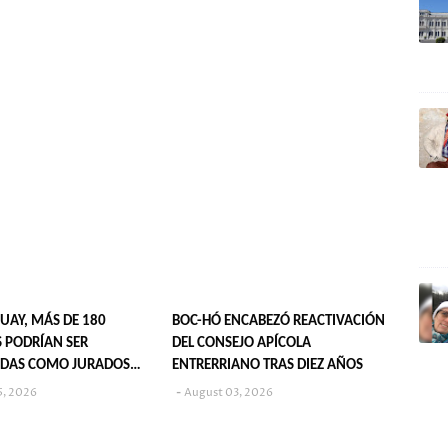
UAY, MÁS DE 180
BOC-HÓ ENCABEZÓ REACTIVACIÓN
 PODRÍAN SER
DEL CONSEJO APÍCOLA
DAS COMO JURADOS
ENTRERRIANO TRAS DIEZ AÑOS
S EN 2027
5, 2026
August 03, 2026