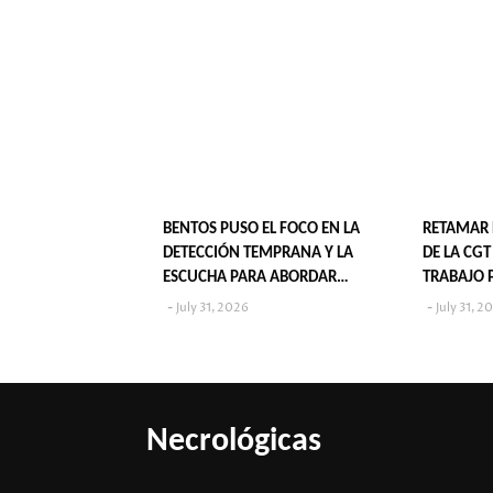
BENTOS PUSO EL FOCO EN LA
RETAMAR 
DETECCIÓN TEMPRANA Y LA
DE LA CG
ESCUCHA PARA ABORDAR
TRABAJO 
VIOLENCIA EN LA NIÑEZ
July 31, 2026
July 31, 2
Necrológicas