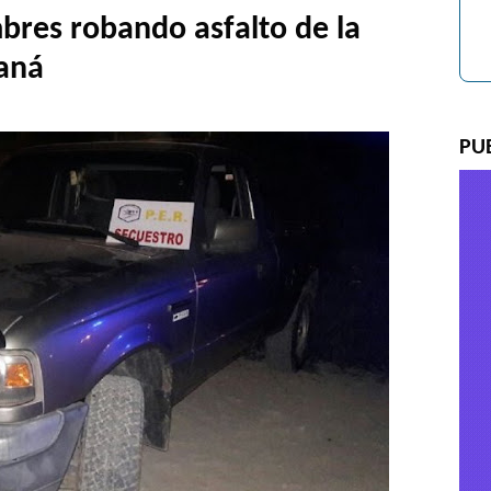
bres robando asfalto de la
raná
PU