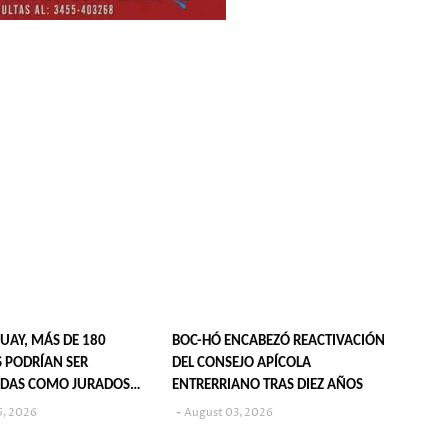
UAY, MÁS DE 180
BOC-HÓ ENCABEZÓ REACTIVACIÓN
 PODRÍAN SER
DEL CONSEJO APÍCOLA
DAS COMO JURADOS
ENTRERRIANO TRAS DIEZ AÑOS
S EN 2027
5, 2026
August 03, 2026