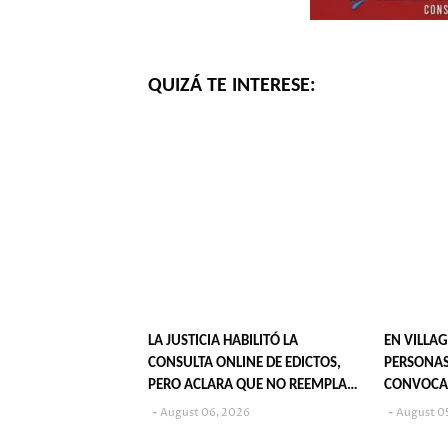
QUIZÁ TE INTERESE:
LA JUSTICIA HABILITÓ LA
EN VILLAG
CONSULTA ONLINE DE EDICTOS,
PERSONAS
PERO ACLARA QUE NO REEMPLAZA
CONVOCA
SU PUBLICACIÓN EN DIARIOS
POPULARE
August 06, 2026
August 0