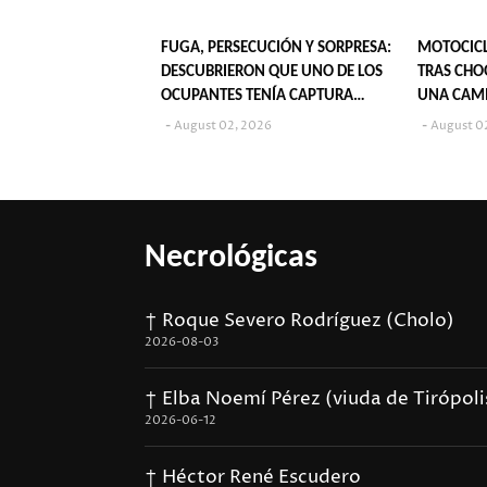
FUGA, PERSECUCIÓN Y SORPRESA:
MOTOCICL
DESCUBRIERON QUE UNO DE LOS
TRAS CHO
OCUPANTES TENÍA CAPTURA
UNA CAM
VIGENTE
August 02, 2026
August 0
Necrológicas
† Roque Severo Rodríguez (Cholo)
2026-08-03
† Elba Noemí Pérez (viuda de Tirópoli
2026-06-12
† Héctor René Escudero