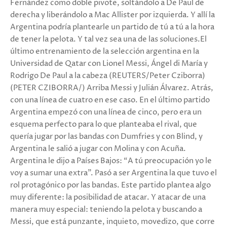
Fernández como doble pivote, soltándolo a De Paul de
derecha y liberándolo a Mac Allister por izquierda. Y allí la
Argentina podría plantearle un partido de tú a tú a la hora
de tener la pelota. Y tal vez sea una de las soluciones.El
último entrenamiento de la selección argentina en la
Universidad de Qatar con Lionel Messi, Ángel di María y
Rodrigo De Paul a la cabeza (REUTERS/Peter Cziborra)
(PETER CZIBORRA/) Arriba Messi y Julián Álvarez. Atrás,
con una línea de cuatro en ese caso. En el último partido
Argentina empezó con una línea de cinco, pero era un
esquema perfecto para lo que planteaba el rival, que
quería jugar por las bandas con Dumfries y con Blind, y
Argentina le salió a jugar con Molina y con Acuña.
Argentina le dijo a Países Bajos: “A tú preocupación yo le
voy a sumar una extra”. Pasó a ser Argentina la que tuvo el
rol protagónico por las bandas. Este partido plantea algo
muy diferente: la posibilidad de atacar. Y atacar de una
manera muy especial: teniendo la pelota y buscando a
Messi, que está punzante, inquieto, movedizo, que corre