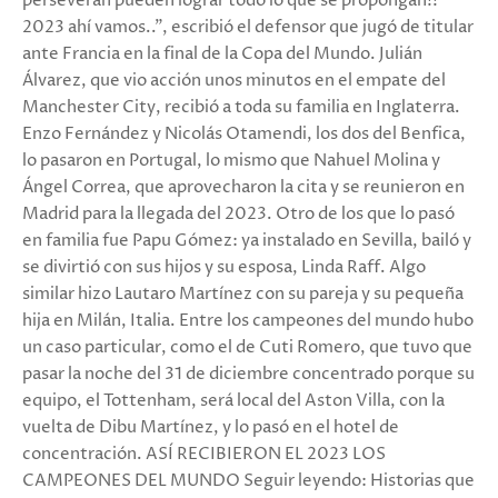
perseveran pueden lograr todo lo que se propongan!!
2023 ahí vamos..”, escribió el defensor que jugó de titular
ante Francia en la final de la Copa del Mundo. Julián
Álvarez, que vio acción unos minutos en el empate del
Manchester City, recibió a toda su familia en Inglaterra.
Enzo Fernández y Nicolás Otamendi, los dos del Benfica,
lo pasaron en Portugal, lo mismo que Nahuel Molina y
Ángel Correa, que aprovecharon la cita y se reunieron en
Madrid para la llegada del 2023. Otro de los que lo pasó
en familia fue Papu Gómez: ya instalado en Sevilla, bailó y
se divirtió con sus hijos y su esposa, Linda Raff. Algo
similar hizo Lautaro Martínez con su pareja y su pequeña
hija en Milán, Italia. Entre los campeones del mundo hubo
un caso particular, como el de Cuti Romero, que tuvo que
pasar la noche del 31 de diciembre concentrado porque su
equipo, el Tottenham, será local del Aston Villa, con la
vuelta de Dibu Martínez, y lo pasó en el hotel de
concentración. ASÍ RECIBIERON EL 2023 LOS
CAMPEONES DEL MUNDO Seguir leyendo: Historias que