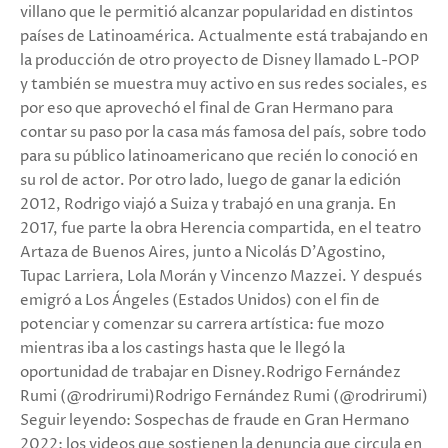
villano que le permitió alcanzar popularidad en distintos
países de Latinoamérica. Actualmente está trabajando en
la producción de otro proyecto de Disney llamado L-POP
y también se muestra muy activo en sus redes sociales, es
por eso que aprovechó el final de Gran Hermano para
contar su paso por la casa más famosa del país, sobre todo
para su público latinoamericano que recién lo conoció en
su rol de actor. Por otro lado, luego de ganar la edición
2012, Rodrigo viajó a Suiza y trabajó en una granja. En
2017, fue parte la obra Herencia compartida, en el teatro
Artaza de Buenos Aires, junto a Nicolás D’Agostino,
Tupac Larriera, Lola Morán y Vincenzo Mazzei. Y después
emigró a Los Ángeles (Estados Unidos) con el fin de
potenciar y comenzar su carrera artística: fue mozo
mientras iba a los castings hasta que le llegó la
oportunidad de trabajar en Disney.Rodrigo Fernández
Rumi (@rodrirumi)Rodrigo Fernández Rumi (@rodrirumi)
Seguir leyendo: Sospechas de fraude en Gran Hermano
2022: los videos que sostienen la denuncia que circula en