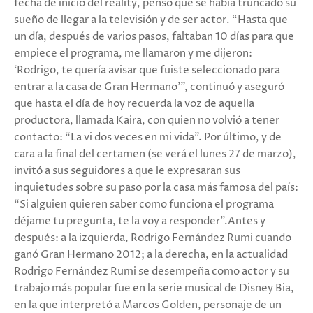
fecha de inicio del reality, pensó que se había truncado su
sueño de llegar a la televisión y de ser actor. “Hasta que
un día, después de varios pasos, faltaban 10 días para que
empiece el programa, me llamaron y me dijeron:
‘Rodrigo, te quería avisar que fuiste seleccionado para
entrar a la casa de Gran Hermano’”, continuó y aseguró
que hasta el día de hoy recuerda la voz de aquella
productora, llamada Kaira, con quien no volvió a tener
contacto: “La vi dos veces en mi vida”. Por último, y de
cara a la final del certamen (se verá el lunes 27 de marzo),
invitó a sus seguidores a que le expresaran sus
inquietudes sobre su paso por la casa más famosa del país:
“Si alguien quieren saber como funciona el programa
déjame tu pregunta, te la voy a responder”.Antes y
después: a la izquierda, Rodrigo Fernández Rumi cuando
ganó Gran Hermano 2012; a la derecha, en la actualidad
Rodrigo Fernández Rumi se desempeña como actor y su
trabajo más popular fue en la serie musical de Disney Bia,
en la que interpretó a Marcos Golden, personaje de un