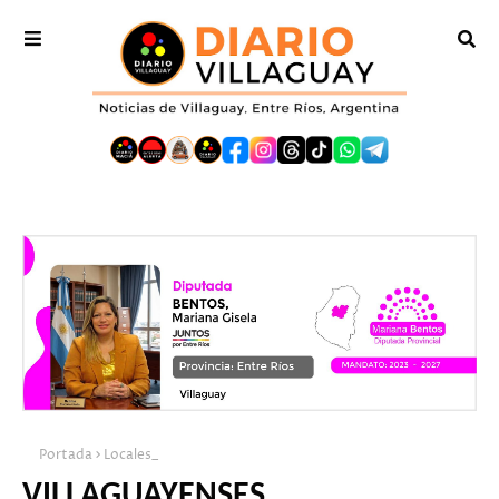
Portada
Locales_
VILLAGUAYENSES