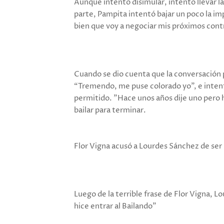
Aunque intentó disimular, intentó llevar la
parte, Pampita intentó bajar un poco la imp
bien que voy a negociar mis próximos contr
Cuando se dio cuenta que la conversación p
“Tremendo, me puse colorado yo", e intent
permitido. "Hace unos años dije uno pero h
bailar para terminar.
Flor Vigna acusó a Lourdes Sánchez de ser 
Luego de la terrible frase de Flor Vigna, 
hice entrar al Bailando”